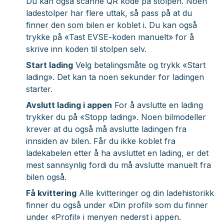
Du kan også scanne QR kode på stolpen. Noen
ladestolper har flere uttak, så pass på at du
finner den som bilen er koblet i. Du kan også
trykke på «
Tast EVSE-koden manuelt»
for å
skrive inn koden til stolpen selv.
Start lading
Velg betalingsmåte og trykk «S
tart
lading».
Det kan ta noen sekunder for ladingen
starter.
Avslutt lading i appen
For å avslutte en lading
trykker du på «S
topp lading»
. Noen bilmodeller
krever at du også må avslutte ladingen fra
innsiden av bilen. Får du ikke koblet fra
ladekabelen etter å ha avsluttet en lading, er det
mest sannsynlig fordi du må avslutte manuelt fra
bilen også.
Få kvittering
Alle kvitteringer og din ladehistorikk
finner du også under «
Din profil»
som du finner
under «
Profil»
i menyen nederst i appen.