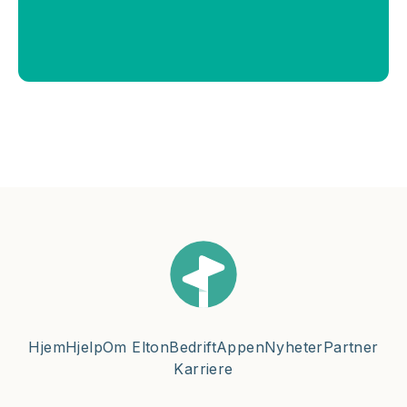
Hjem
Hjelp
Om Elton
Bedrift
Appen
Nyheter
Partner
Karriere