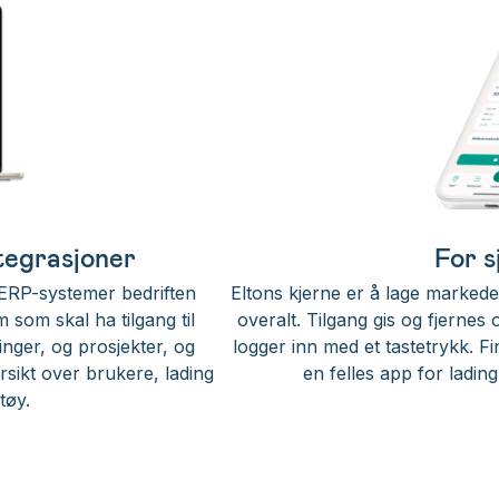
ntegrasjoner
For s
 ERP-systemer bedriften
Eltons kjerne er å lage markede
 som skal ha tilgang til
overalt. Tilgang gis og fjernes 
linger, og prosjekter, og
logger inn med et tastetrykk. Fin
rsikt over brukere, lading
en felles app for ladi
tøy.