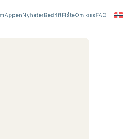
em
Appen
Nyheter
Bedrift
Flåte
Om oss
FAQ