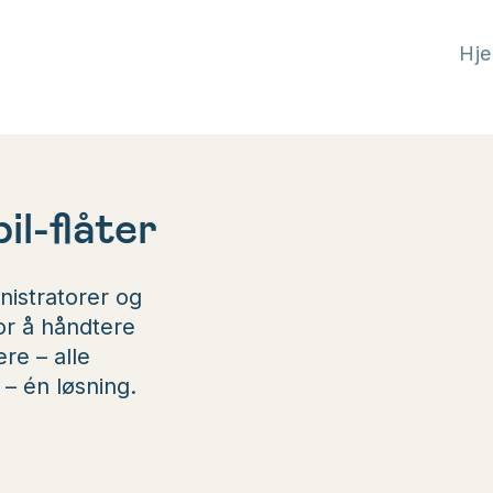
Hj
il-flåter
nistratorer og
for å håndtere
ere – alle
 – én løsning.