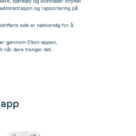
kere, kjøretøy og kostnader knyttet
 administrasjon og rapportering på
driftens side er nødvendig for å
kjer gjennom Elton-appen,
l når dere trenger det.
eapp