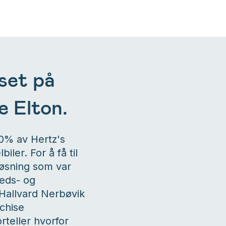
set på
de Elton.
50% av Hertz's
iler. For å få til
løsning som var
eds- og
Hallvard Nerbøvik
chise
teller hvorfor