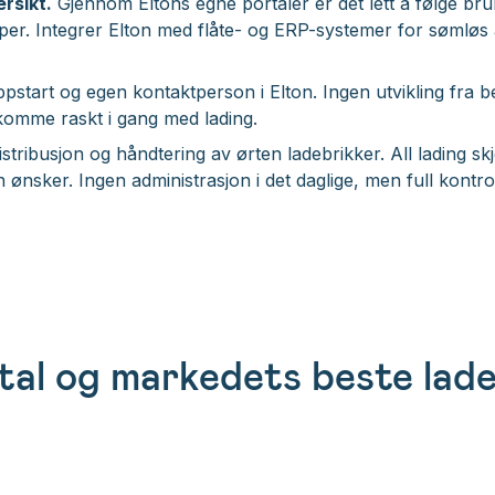
rsikt.
Gjennom Eltons egne portaler er det lett å følge bru
kaper. Integrer Elton med flåte- og ERP-systemer for sømløs
pstart og egen kontaktperson i Elton. Ingen utvikling fra be
komme raskt i gang med lading.
stribusjon og håndtering av ørten ladebrikker. All lading s
ønsker. Ingen administrasjon i det daglige, men full kontrol
tal og markedets beste lad