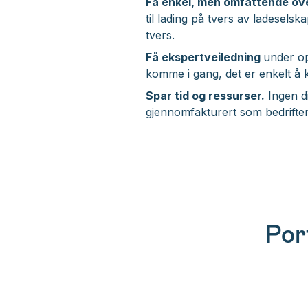
Få enkel, men omfattende ove
til lading på tvers av ladesels
tvers.
Få ekspertveiledning
under op
komme i gang, det er enkelt å 
Spar tid og ressurser.
Ingen di
gjennomfakturert som bedriften 
Por