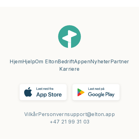
Hjem
Hjelp
Om Elton
Bedrift
Appen
Nyheter
Partner
Karriere
Vilkår
Personvern
support@elton.app
+47 21 99 31 03