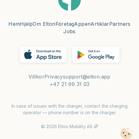
Hem
Hjälp
Om Elton
Företag
Appen
Artiklar
Partners
Jobs
Villkor
Privacy
support@elton.app
+47 21 99 31 03
In case of issues with the charger, contact the charging
operator — phone number is on the charger.
© 2026 Elton Mobility AS 🌈