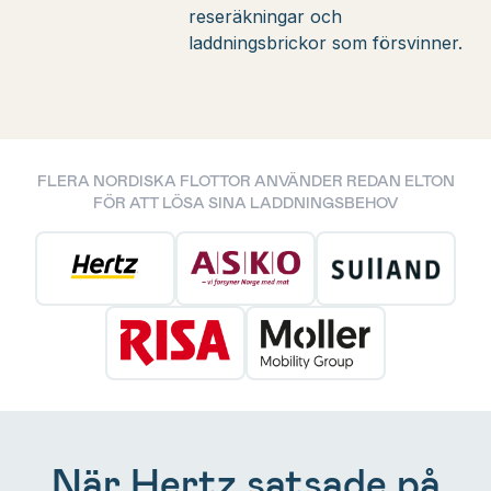
reseräkningar och
laddningsbrickor som försvinner.
FLERA NORDISKA FLOTTOR ANVÄNDER REDAN ELTON
FÖR ATT LÖSA SINA LADDNINGSBEHOV
När Hertz satsade på