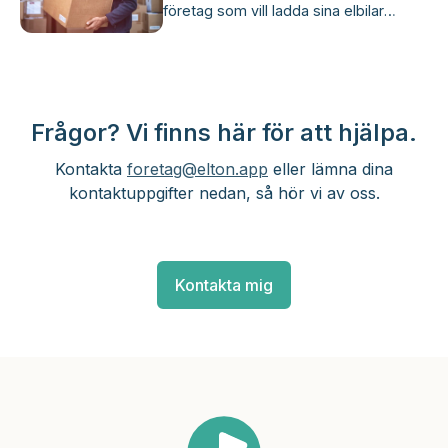
företag som vill ladda sina elbilar
research var att leta efter
enkelt och effektivt, över laddbolag i
laddningsstopp, krångla med tusen
Norden.
appar och avsätta timmar för att ordna
utlägg. Han upptäckte snabbt att om
jobbet krävde körning, krävde det
också en laddningslösning.
Frågor? Vi finns här för att hjälpa.
Kontakta
foretag@elton.app
eller lämna dina
kontaktuppgifter nedan, så hör vi av oss.
Kontakta mig