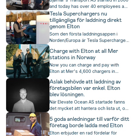
driving lessons, see where they have
and today has over 40 employees and
driven, receive feedback from the
80 trucks, 13 of them electric. They
Tesla Superchargers nu
teacher, track their own progression,
focus heavily on modern vehicles and
tillgängliga för laddning direkt
practice theory - and much, much
digital solutions, which is why they
genom Elton
more.
chose Elton Business for charging.
Som den första laddningsappen i
"Apps are the future," says a satisfied
Norden/Europa är Tesla Superchargers
Bjørnar about the choice.
nu fullt tillgängliga för Elton-användare
Charge with Elton at all Mer
direkt från Elton-appen. Du kan nu
stations in Norway
ladda och betala med Elton på Tesla
Now you can charge and pay with
Superchargers direkt i Elton-appen,
Elton at Mer's 4,600 chargers in
även om du inte har en Tesla, eller
Norway!
Tesla-appen, och dra nytta av Teslas
Aslak behövde att laddning av
branschledande laddningsupplevelse.
företagsbilen var enkel. Elton
blev lösningen.
När Elevate Ocean AS startade fanns
det mycket att hantera och lista ut, och
han behövde ägna så mycket tid som
5 goda anledningar till varför ditt
möjligt åt att få företaget på fötter. Det
företag borde ladda med Elton
sista han behövde medan han körde
Elton erbjuder en rad fördelar för
till nya platser varje dag för att göra