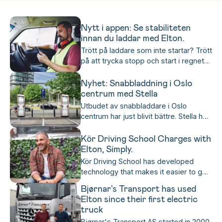
skalbar och enkel, så att deras kunder kunde
ladda längs vägen. Marknads- och
Nytt i appen: Se stabiliteten
kommunikationsdirektör Hallvard Nerbøvik och
innan du laddar med Elton.
Glenn Simonsen, Franchise Development
Trött på laddare som inte startar? Trött
Manager, berättar varför valet föll på Elton.Retry
på att trycka stopp och start i regnet
eller snöslasket när allt du vill är att
sitta med en varm kopp kaffe medan
Nyhet: Snabbladdning i Oslo
bilen laddar? Vi också! Med Elton kan
centrum med Stella
du nu enkelt se om en laddare är
Utbudet av snabbladdare i Oslo
instabil i appen — innan du trycker
centrum har just blivit bättre. Stella har
starta laddning!
öppnat tre laddstationer runt om i
staden. Öppet för alla – skräddarsytt
Kör Driving School Charges with
för företag.
Elton, Simply.
Kör Driving School has developed
technology that makes it easier to get
a driver's license, easier to run a
Bjørnar's Transport has used
driving school, and simplifies the
Elton since their first electric
workday for driving instructors.
truck
Students use the Kör app to book
Bjørnar's Transport AS started in 2000