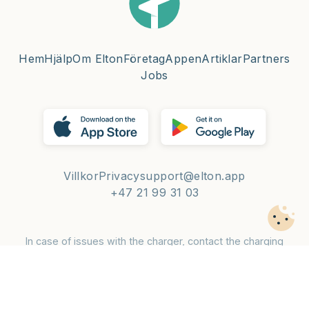
Hem
Hjälp
Om Elton
Företag
Appen
Artiklar
Partners
Jobs
Villkor
Privacy
support@elton.app
+47 21 99 31 03
In case of issues with the charger, contact the charging
operator — phone number is on the charger.
© 2026 Elton Mobility AS 🌈