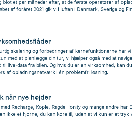
og blot et par måneder efter, at de første operatører af opl
I løbet af foråret 2021 gik vi i luften i Danmark, Sverige og
irksomhedsflåder
ig skalering og forbedringer af kernefunktionerne har vi til
kun med at planlægge din tur, vi hjælper også med at navig
 til live-data fra bilen. Og hvis du er en virksomhed, kan d
rs af opladningsnetværk i én problemfri løsning.
k når nye højder
med Recharge, Kople, Ragde, Ionity og mange andre har E
 ikke et hjørne, du kan køre til, uden at vi kun er et tryk