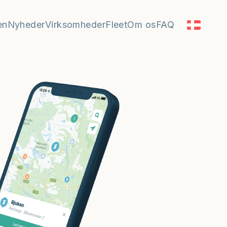
en
Nyheder
Virksomheder
Fleet
Om os
FAQ