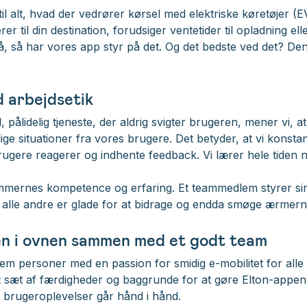
il alt, hvad der vedrører kørsel med elektriske køretøjer (
er til din destination, forudsiger ventetider til opladning e
å, så har vores app styr på det. Og det bedste ved det? De
 arbejdsetik
 pålidelig tjeneste, der aldrig svigter brugeren, mener vi, 
ige situationer fra vores brugere. Det betyder, at vi konstan
ugere reagerer og indhente feedback. Vi lærer hele tiden 
mernes kompetence og erfaring. Et teammedlem styrer sine 
alle andre er glade for at bidrage og endda smøge ærmerne
n i ovnen sammen med et godt team
 fem personer med en passion for smidig e-mobilitet for alle
t sæt af færdigheder og baggrunde for at gøre Elton-appen 
e brugeroplevelser går hånd i hånd.