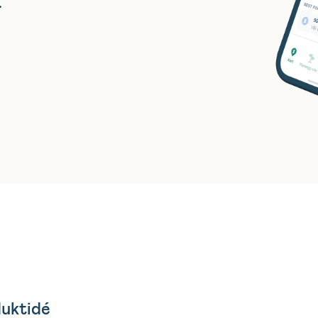
.
duktidé