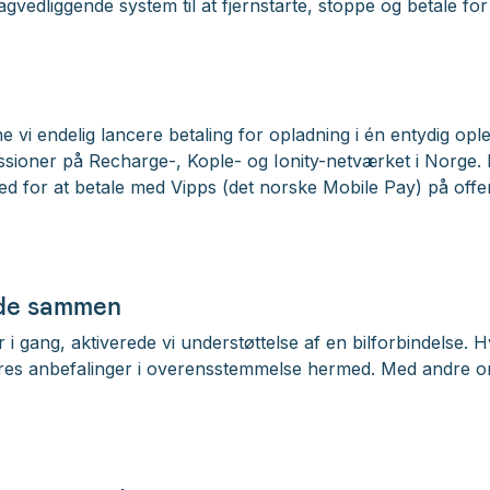
agvedliggende system til at fjernstarte, stoppe og betale for
e vi endelig lancere betaling for opladning i én entydig op
ssioner på Recharge-, Kople- og Ionity-netværket i Norge. P
hed for at betale med Vipps (det norske Mobile Pay) på offen
jde sammen
i gang, aktiverede vi understøttelse af en bilforbindelse. H
e vores anbefalinger i overensstemmelse hermed. Med andre 