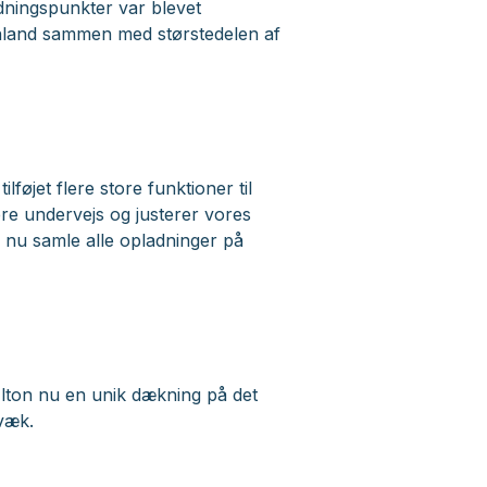
adningspunkter var blevet
 Finland sammen med størstedelen af
føjet flere store funktioner til
ere undervejs og justerer vores
u nu samle alle opladninger på
lton nu en unik dækning på det
 væk.