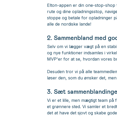
Elton-appen er din one-stop-shop t
rute og dine opladningsstop, naviger
stoppe og betale for opladninger p
alle de nordiske lande!
2. Sammenbland med god
Selv om vi lægger vægt på en stabil,
og nye funktioner indsamles i virkel
MVP'er for at se, hvordan vores br
Desuden tror vi på alle teammedlem
løser den, som du ønsker det, men 
3. Sæt sammenblandinge
Vi er et lille, men mægtigt team på
et grønnere sted. Vi samler et bred
det at have det sjovt og skabe god