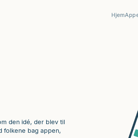
Hjem
App
m den idé, der blev til
d folkene bag appen,